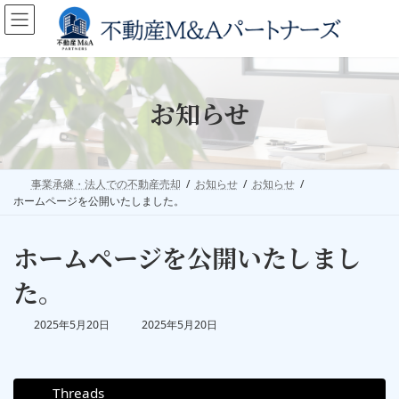
コ
ナ
ン
ビ
テ
ゲ
ン
ー
お知らせ
ツ
シ
へ
ョ
ス
ン
キ
に
事業承継・法人での不動産売却
お知らせ
お知らせ
ッ
移
ホームページを公開いたしました。
プ
動
ホームページを公開いたしまし
た。
最
2025年5月20日
2025年5月20日
終
更
新
Threads
日