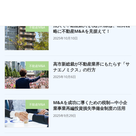
法人で不動産購入を検討の際は、出口戦
不動産M&A
略に不動産M&Aを見据えて！
2025年10月10日
高市新総裁が不動産業界にもたらす「サ
不動産M&A
ナエノミクス」の行方
2025年10月6日
M&Aを成功に導くための税制—中小企
不動産M&A
業事業再編投資損失準備金制度の活用
2025年9月29日