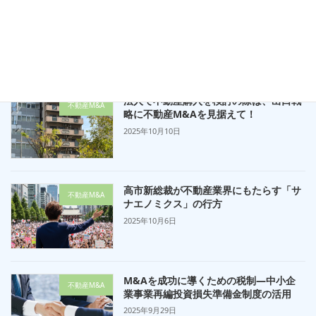
大阪の不動産M&Aを徹底サポート！専
不動産M&A
門家集団が導く事業承継と資産の未来
2025年10月13日
法人で不動産購入を検討の際は、出口戦
不動産M&A
略に不動産M&Aを見据えて！
2025年10月10日
高市新総裁が不動産業界にもたらす「サ
不動産M&A
ナエノミクス」の行方
2025年10月6日
M&Aを成功に導くための税制—中小企
不動産M&A
業事業再編投資損失準備金制度の活用
2025年9月29日