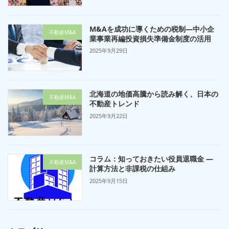
M&Aを成功に導くための税制—中小企
不動産M&A
業事業再編投資損失準備金制度の活用
2025年9月29日
北海道の地価高騰から読み解く、日本の
不動産M&A
不動産トレンド
2025年9月22日
コラム：知っておきたい役員退職金 —
不動産M&A
計算方法と非課税の仕組み
2025年9月15日