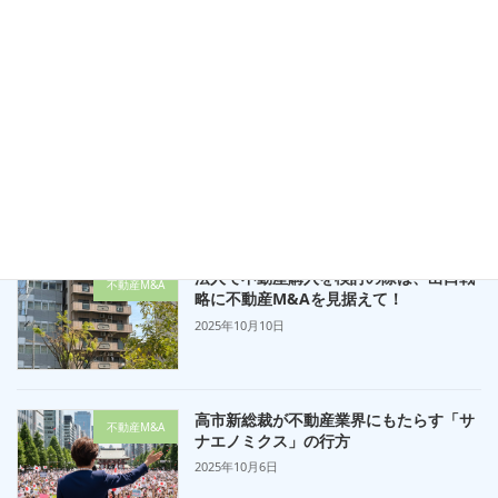
不動産M&A
の実態と現代の不動産投資戦略
2025年10月20日
大阪の不動産M&Aを徹底サポート！専
不動産M&A
門家集団が導く事業承継と資産の未来
2025年10月13日
法人で不動産購入を検討の際は、出口戦
不動産M&A
略に不動産M&Aを見据えて！
2025年10月10日
高市新総裁が不動産業界にもたらす「サ
不動産M&A
ナエノミクス」の行方
2025年10月6日