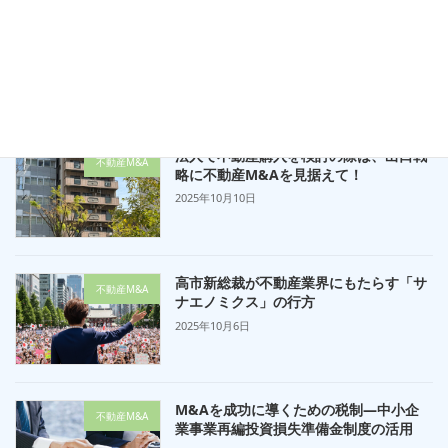
大阪の不動産M&Aを徹底サポート！専
不動産M&A
門家集団が導く事業承継と資産の未来
2025年10月13日
法人で不動産購入を検討の際は、出口戦
不動産M&A
略に不動産M&Aを見据えて！
2025年10月10日
高市新総裁が不動産業界にもたらす「サ
不動産M&A
ナエノミクス」の行方
2025年10月6日
M&Aを成功に導くための税制—中小企
不動産M&A
業事業再編投資損失準備金制度の活用